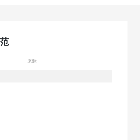
范
来源: