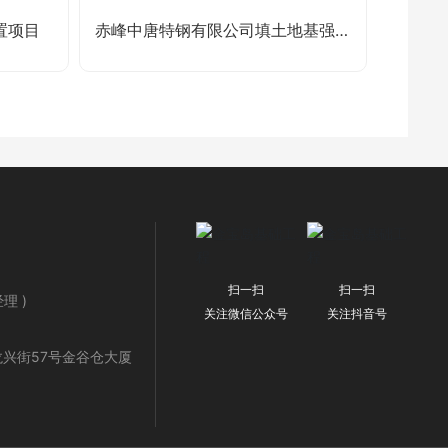
置项目
赤峰中唐特钢有限公司填土地基强夯
4×1
工程
扫一扫
扫一扫
理 )
关注微信公众号
关注抖音号
龙兴街57号金谷仓大厦