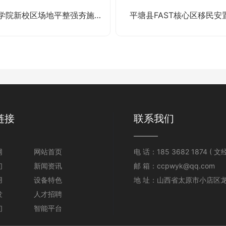
学院新校区场地平整强夯施工
平塘县FAST核心区移民安
项目
链接
联系我们
网
网站首页
电 话：
185 3682 1874
( 文经
们
新闻资讯
邮 箱：
ccpwyk@qq.com
用
设备特色
地 址：山西省太原市小店区
发
人才招聘
们
智能平台