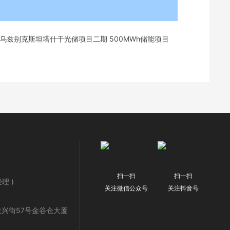
乌兹别克斯坦塔什干光储项目二期 500MWh储能项目
扫一扫
扫一扫
理 )
关注微信公众号
关注抖音号
龙兴街57号金谷仓大厦