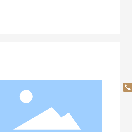
18536821874
ccpwyk@qq.com