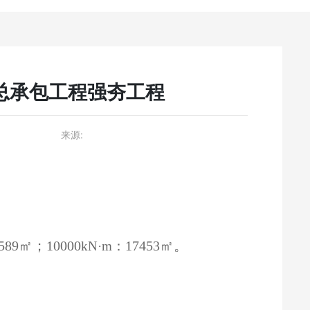
总承包工程强夯工程
来源:
589㎡；10000
17453㎡。
kN·m：