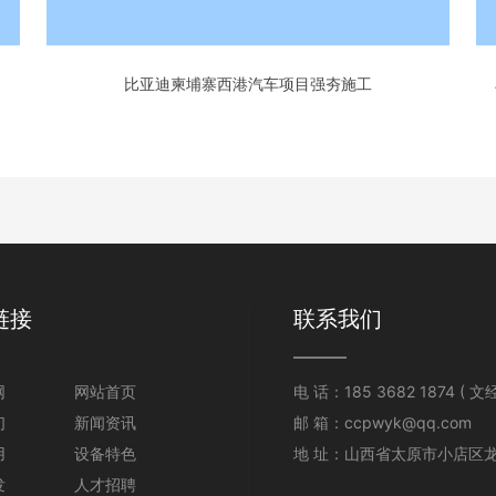
比亚迪柬埔寨西港汽车项目强夯施工
链接
联系我们
网
网站首页
电 话：
185 3682 1874
( 文经
们
新闻资讯
邮 箱：
ccpwyk@qq.com
用
设备特色
地 址：山西省太原市小店区
发
人才招聘